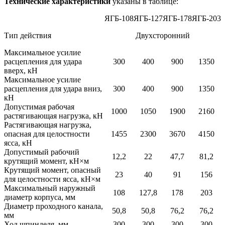
Технические характеристики
указаны в таблице:
ЯГБ-108
ЯГБ-127
ЯГБ-178
ЯГБ-203
Тип действия
Двухсторонний
Максимальное усилие
расцепления для удара
300
400
900
1350
вверх, кН
Максимальное усилие
расцепления для удара вниз,
300
400
900
1350
кН
Допустимая рабочая
1000
1050
1900
2160
растягивающая нагрузка, кН
Растягивающая нагрузка,
опасная для целостности
1455
2300
3670
4150
ясса, кН
Допустимый рабочий
12,2
22
47,7
81,2
крутящий момент, кН×м
Крутящий момент, опасный
23
40
91
156
для целостности ясса, кН×м
Максимальный наружный
108
127,8
178
203
диаметр корпуса, мм
Диаметр проходного канала,
50,8
50,8
76,2
76,2
мм
Ход шпинделя, мм
300
300
300
300