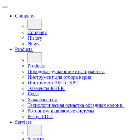
Company
Company
History
News
Products
Products
Породоразрушающие инструменты
Инструмент для отбора керна
Инструмент ЗБС и КРС
Элементы КНБК
Яссы
Химреагенты
Технологическая оснастка обсадных колонн
Роторно-управляемые системы
Резцы PDC
Services
Services