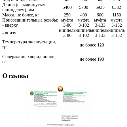
Длина (с выдвинутым
5400
5700
5935
6382
шпинделем), мм
Масса, не более, кг
250
400
600
1150
Присоединительные резьбы:
муфта
муфта
муфта
муфта
- вверху
3-86
3-102
3-133
3-152
ниппель
ниппель
ниппель
ниппель
- внизу
3-86
3-102
3-133
3-152
Температура эксплуатации,
не более 120
℃
Содержание хлорид ионов,
не более 190
г/л
Отзывы